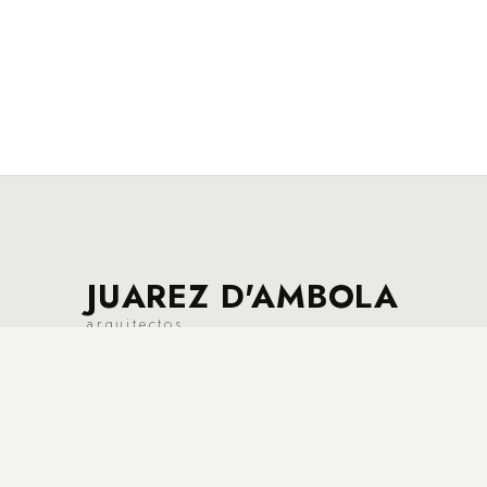
JUAREZ D'AMBOLA
arquitectos
Creamos espacios que trascienden lo funcional para
convertirse en experiencias de vida. Más de 40 años
proyectando sueños.