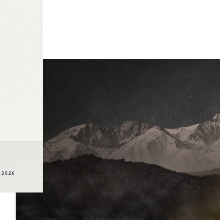
oza
 2026