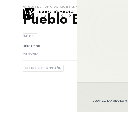
ARQUITECTURA DE MONTAÑA
Pueblo El Faro
DATOS
Lujan de Cuyo, Mend
UBICACIÓN
MEMORIA
REFUGIOS DE MONTAÑA
JUÁREZ D'ÁMBOLA ©